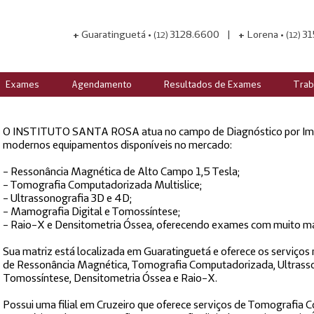
Guaratinguetá •
3128.6600 |
Lorena •
31
+
(12)
+
(12)
Exames
Agendamento
Resultados de Exames
Trab
O INSTITUTO SANTA ROSA atua no campo de Diagnóstico por Imag
modernos equipamentos disponíveis no mercado:
- Ressonância Magnética de Alto Campo 1,5 Tesla;
- Tomografia Computadorizada Multislice;
- Ultrassonografia 3D e 4D;
- Mamografia Digital e Tomossíntese;
- Raio-X e Densitometria Óssea, oferecendo exames com muito mai
Sua matriz está localizada em Guaratinguetá e oferece os serviços
de Ressonância Magnética, Tomografia Computadorizada, Ultrasso
Tomossíntese, Densitometria Óssea e Raio-X.
Possui uma filial em Cruzeiro que oferece serviços de Tomografia