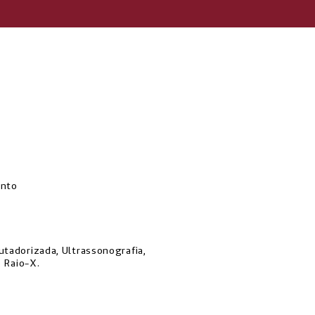
ento
adorizada, Ultrassonografia,
 Raio-X.