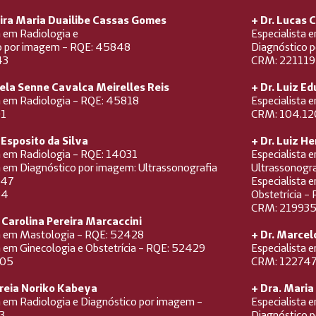
ira Maria Duailibe Cassas Gomes
+ Dr. Lucas 
a em Radiologia e
Especialista 
o por imagem - RQE: 45848
Diagnóstico 
43
CRM: 221119
bela Senne Cavalca Meirelles Reis
+ Dr. Luiz E
ta em Radiologia - RQE: 45818
Especialista 
01
CRM: 104.12
 Esposito da Silva
+ Dr. Luiz H
a em Radiologia - RQE: 14031
Especialista 
a em Diagnóstico por imagem: Ultrassonografia
Ultrassonogr
847
Especialista 
34
Obstetrícia 
CRM: 21993
 Carolina Pereira Marcaccini
ta em Mastologia - RQE: 52428
+ Dr. Marce
a em Ginecologia e Obstetrícia - RQE: 52429
Especialista 
305
CRM: 12274
reia Noriko Kabeya
+ Dra. Mari
a em Radiologia e Diagnóstico por imagem -
Especialista 
3
Diagnóstico 