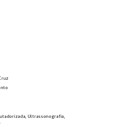
 Cruz
ento
tadorizada, Ultrassonografia,
.