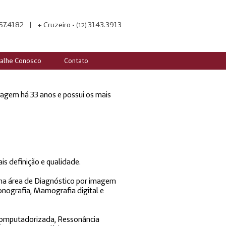
57.4182 |
Cruzeiro •
3143.3913
+
(12)
alhe Conosco
Contato
em há 33 anos e possui os mais
s definição e qualidade.
 na área de Diagnóstico por imagem
nografia, Mamografia digital e
 Computadorizada, Ressonância