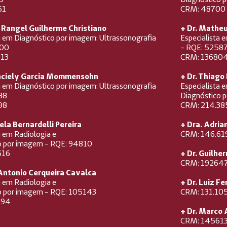
61
CRM: 48700
o Rangel Guilherme Christiano
+ Dr. Matheu
a em Diagnóstico por imagem: Ultrassonografia
Especialista 
400
- RQE: 5258
13
CRM: 13680
anciely Garcia Mommensohn
+ Dr. Thiago
a em Diagnóstico por imagem: Ultrassonografia
Especialista 
88
Diagnóstico 
98
CRM: 214.38
ela Bernardelli Pereira
+ Dra. Adria
a em Radiologia e
CRM: 146.61
o por imagem - RQE: 94810
616
+ Dr. Guilhe
CRM: 19264
 Antonio Cerqueira Cavalca
a em Radiologia e
+ Dr. Luiz F
o por imagem - RQE: 105143
CRM: 131.10
594
+ Dr. Marco 
CRM: 14561