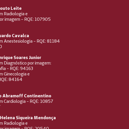
Couto Leite
em Radiologia e
por imagem - RQE: 107905
duardo Cavalca
em Anestesiologia - RQE: 81184
0
enrique Soares Junior
em Diagnóstico por imagem:
afia - RQE: 94163
em Ginecologia e
- RQE: 84164
5
lo Abramoff Continentino
em Cardiologia - RQE: 10857
7
a Helena Siqueira Mendonça
em Radiologia e
por imagem - RQE: 20540