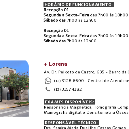
HORÁRIO DE FUNCIONAMENTO:
Recepção 01
Segunda a Sexta-Feira
das 7h00 às 18h00
Sábado das
7h00 às 12h00
Recepção 01
Segunda a Sexta-Feira
das 7h00 às 19h00
Sábado das
7h00 às 12h00
+ Lorena
Av. Dr. Peixoto de Castro, 635 - Bairro da
3128.6600 - Central de Atendim
(12)
3157.4182
(12)
EXAMES DISPONÍVEIS:
Ressonância Magnética, Tomografia Compu
Mamografia digital e Densitometria Óssea
RESPONSÁVEL TÉCNICO:
Dra. Samira Maria Duailibe Cassas Gomes