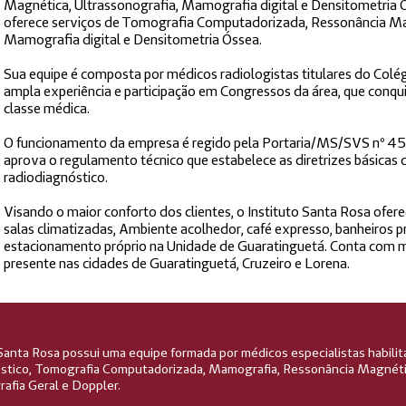
Magnética, Ultrassonografia, Mamografia digital e Densitometria Ó
oferece serviços de Tomografia Computadorizada, Ressonância Mag
Mamografia digital e Densitometria Óssea.
Sua equipe é composta por médicos radiologistas titulares do Colég
ampla experiência e participação em Congressos da área, que conqui
classe médica.
O funcionamento da empresa é regido pela Portaria/MS/SVS nº 453
aprova o regulamento técnico que estabelece as diretrizes básicas 
radiodiagnóstico.
Visando o maior conforto dos clientes, o Instituto Santa Rosa ofer
salas climatizadas, Ambiente acolhedor, café expresso, banheiros 
estacionamento próprio na Unidade de Guaratinguetá. Conta com m
presente nas cidades de Guaratinguetá, Cruzeiro e Lorena.
Santa Rosa possui uma equipe formada por médicos especialistas habilita
stico, Tomografia Computadorizada, Mamografia, Ressonância Magnéti
afia Geral e Doppler.