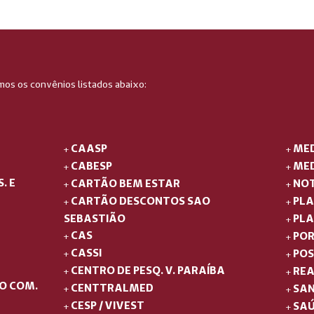
mos os convênios listados abaixo:
CAASP
MED
+
+
CABESP
ME
+
+
. E
CARTÃO BEM ESTAR
NOT
+
+
CARTÃO DESCONTOS SAO
PL
+
+
SEBASTIÃO
PLA
+
CAS
POR
+
+
CASSI
POS
+
+
CENTRO DE PESQ. V. PARAÍBA
REA
+
+
DO COM.
CENTTRALMED
SAN
+
+
CESP / VIVEST
SAÚ
+
+