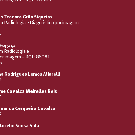
s Teodoro Grilo Siqueira
em Radiologia e Diagnóstico por imagem
7
4
 Fogaça
em Radiologia e
por imagem - RQE: 86081
5
na Rodrigues Lemos Miarelli
9
rme Cavalca Meirelles Reis
7
ernando Cerqueira Cavalca
5
Aurélio Sousa Sala
3